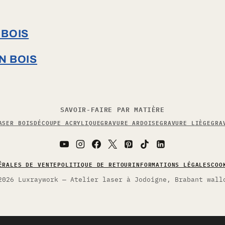
 BOIS
N BOIS
SAVOIR-FAIRE PAR MATIÈRE
ASER BOIS
DÉCOUPE ACRYLIQUE
GRAVURE ARDOISE
GRAVURE LIÈGE
GRA
ÉRALES DE VENTE
POLITIQUE DE RETOUR
INFORMATIONS LÉGALES
COO
2026 Luxraywork — Atelier laser à Jodoigne, Brabant wall