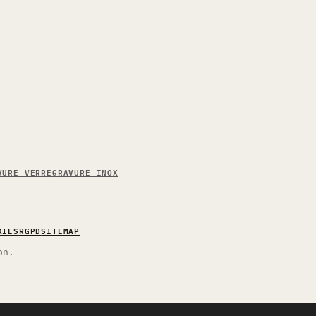
VURE VERRE
GRAVURE INOX
KIES
RGPD
SITEMAP
on.