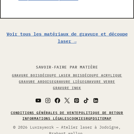
Voir tous les matériaux de gravure et découpe
laser →
SAVOIR-FAIRE PAR MATIÈRE
GRAVURE BOIS
DÉCOUPE LASER BOIS
DÉCOUPE ACRYLIQUE
GRAVURE ARDOISE
GRAVURE LIÈGE
GRAVURE VERRE
GRAVURE INOX
CONDITIONS GÉNÉRALES DE VENTE
POLITIQUE DE RETOUR
INFORMATIONS LÉGALES
COOKIES
RGPD
SITEMAP
© 2026 Luxraywork — Atelier laser à Jodoigne,
Brabant wallon.