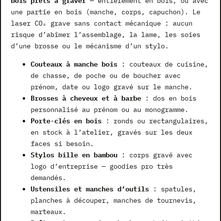
bois prêts à graver
— entièrement en bois, ou avec
une partie en bois (manche, corps, capuchon). Le
laser CO₂ grave sans contact mécanique : aucun
risque d’abîmer l’assemblage, la lame, les soies
d’une brosse ou le mécanisme d’un stylo.
Couteaux à manche bois
: couteaux de cuisine,
de chasse, de poche ou de boucher avec
prénom, date ou logo gravé sur le manche.
Brosses à cheveux et à barbe
: dos en bois
personnalisé au prénom ou au monogramme.
Porte-clés en bois
: ronds ou rectangulaires,
en stock à l’atelier, gravés sur les deux
faces si besoin.
Stylos bille en bambou
: corps gravé avec
logo d’entreprise — goodies pro très
demandés.
Ustensiles et manches d’outils
: spatules,
planches à découper, manches de tournevis,
marteaux.