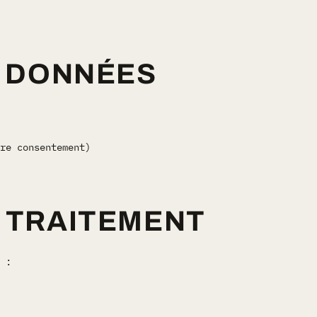
S DONNÉES
re consentement)
U TRAITEMENT
 :