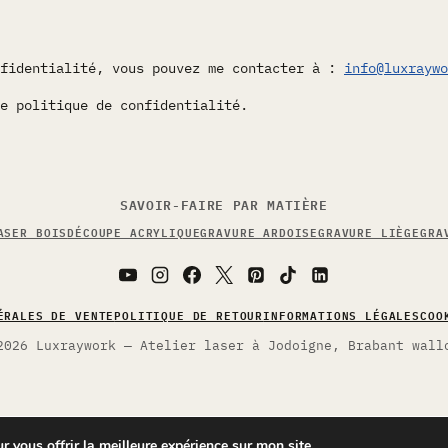
nfidentialité, vous pouvez me contacter à :
info@luxraywo
e politique de confidentialité.
SAVOIR-FAIRE PAR MATIÈRE
ASER BOIS
DÉCOUPE ACRYLIQUE
GRAVURE ARDOISE
GRAVURE LIÈGE
GRA
ÉRALES DE VENTE
POLITIQUE DE RETOUR
INFORMATIONS LÉGALES
COO
2026 Luxraywork — Atelier laser à Jodoigne, Brabant wall
ur vous offrir la meilleure expérience sur mon site.